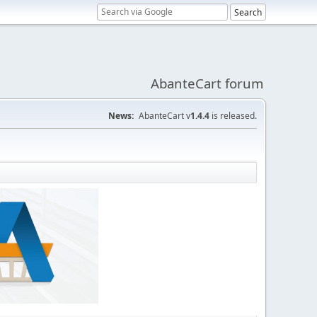
AbanteCart forum
News:
AbanteCart v
1.4.4
is released.