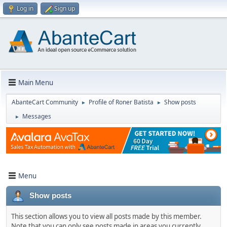
Log in
Sign up
Main Menu
AbanteCart Community
Profile of Roner Batista
Show posts
►
►
Messages
►
Menu
Show posts
This section allows you to view all posts made by this member.
Note that you can only see posts made in areas you currently